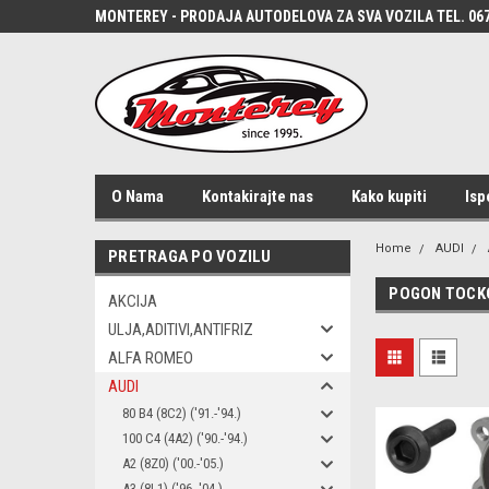
MONTEREY - PRODAJA AUTODELOVA ZA SVA VOZILA TEL. 067
O Nama
Kontakirajte nas
Kako kupiti
Isp
Home
AUDI
PRETRAGA PO VOZILU
POGON TOCK
AKCIJA
ULJA,ADITIVI,ANTIFRIZ
ALFA ROMEO
AUDI
80 B4 (8C2) ('91.-'94.)
100 C4 (4A2) ('90.-'94.)
A2 (8Z0) ('00.-'05.)
A3 (8L1) ('96.-'04.)