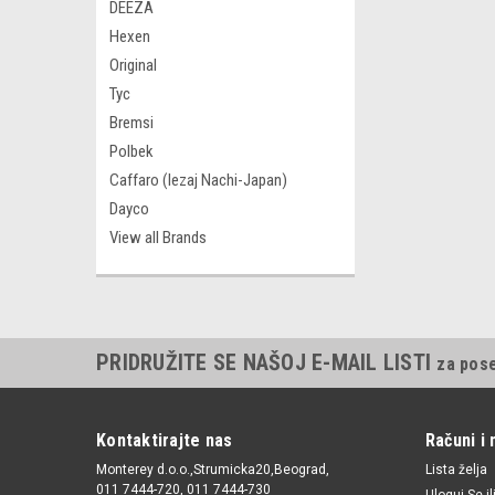
DEEZA
Hexen
Original
Tyc
Bremsi
Polbek
Caffaro (lezaj Nachi-Japan)
Dayco
View all Brands
PRIDRUŽITE SE NAŠOJ E-MAIL LISTI
za pos
Kontaktirajte nas
Računi i 
Monterey d.o.o.,Strumicka20,Beograd,
Lista želja
011 7444-720, 011 7444-730