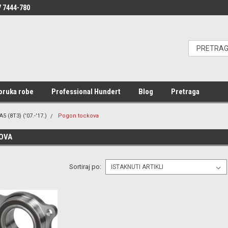
 7444-780
oruka robe
Professional Hundert
Blog
Pretraga
A5 (8T3) ('07.-'17.)
Pogon tockova
OVA
Sortiraj po: