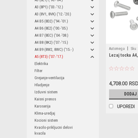
A3 (8P1) ('03.-'12.)
A3 (8V1, 8VK) ('12.-'20.)
A4 B5 (8D2) ('94.-'01.)
A4 B6 (8E2) ('00.-'05.)
A4 B7 (8EC) ('04.-'08.)
A4 B8 (8K2) ('07.-'15.)
|
Automega
Sku:
A4 B9 (8W2, 8WC) ('15.- )
Lezaj tocka A4
110084110 / VKB
A5 (8T3) ('07.-'17.)
/ 8K0598625 / 4H
Elektrika
Filter
Grejanje-ventilacija
4,708.00 RS
Hladjenje
Izduvni sistem
DODAJ
Kaisni prenos
Karoserija
UPOREDI
Klima-uredjaj
Kocioni sistem
Kvacilo-prikljucni delovi
kvacila