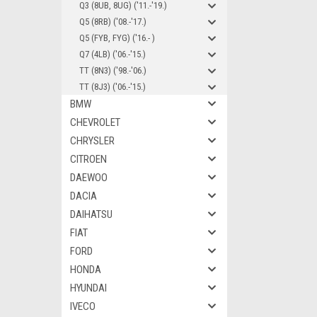
Q3 (8UB, 8UG) ('11.-'19.)
Q5 (8RB) ('08.-'17.)
Q5 (FYB, FYG) ('16.- )
Q7 (4LB) ('06.-'15.)
TT (8N3) ('98.-'06.)
TT (8J3) ('06.-'15.)
BMW
CHEVROLET
CHRYSLER
CITROEN
DAEWOO
DACIA
DAIHATSU
FIAT
FORD
HONDA
HYUNDAI
IVECO