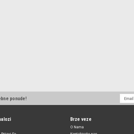
E-
ebne ponude!
mail
Adresa
nalozi
Brze veze
O Nama