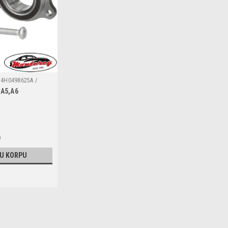
4H0498625A /
,A5,A6
A6649 / 4H0498625B
0498625
D
 U KORPU