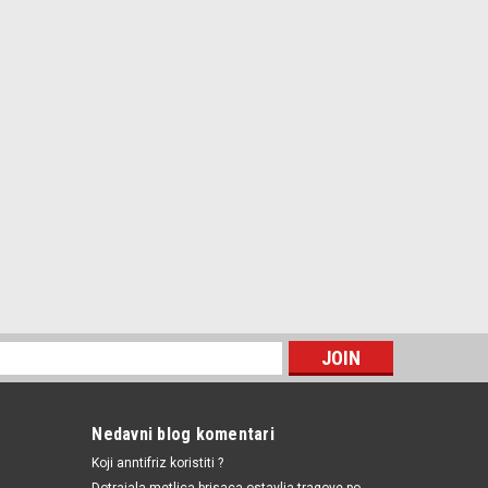
Nedavni blog komentari
Koji anntifriz koristiti ?