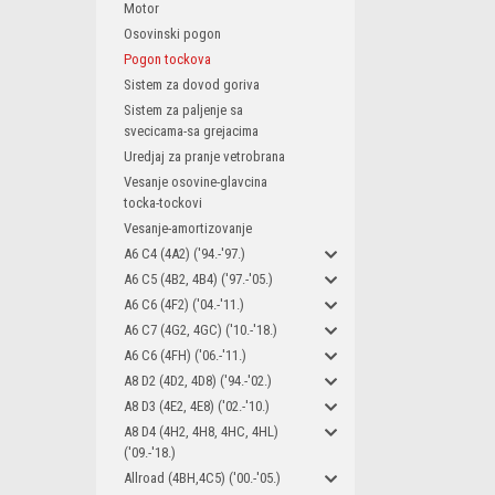
Motor
Osovinski pogon
Pogon tockova
Sistem za dovod goriva
Sistem za paljenje sa
svecicama-sa grejacima
Uredjaj za pranje vetrobrana
Vesanje osovine-glavcina
tocka-tockovi
Vesanje-amortizovanje
A6 C4 (4A2) ('94.-'97.)
A6 C5 (4B2, 4B4) ('97.-'05.)
A6 C6 (4F2) ('04.-'11.)
A6 C7 (4G2, 4GC) ('10.-'18.)
A6 C6 (4FH) ('06.-'11.)
A8 D2 (4D2, 4D8) ('94.-'02.)
A8 D3 (4E2, 4E8) ('02.-'10.)
A8 D4 (4H2, 4H8, 4HC, 4HL)
('09.-'18.)
Allroad (4BH,4C5) ('00.-'05.)