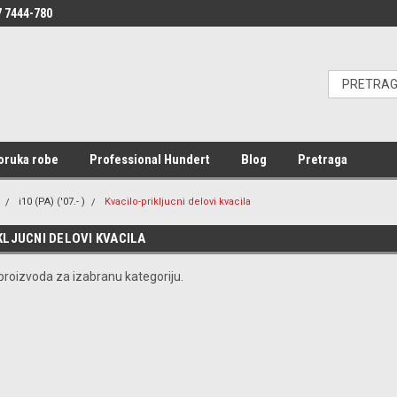
 7444-780
oruka robe
Professional Hundert
Blog
Pretraga
i10 (PA) ('07.- )
Kvacilo-prikljucni delovi kvacila
KLJUCNI DELOVI KVACILA
roizvoda za izabranu kategoriju.