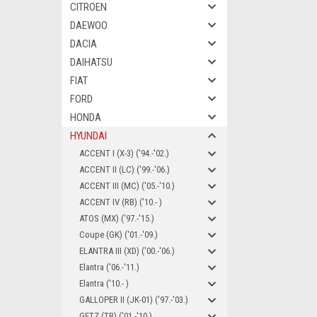
CITROEN
DAEWOO
DACIA
DAIHATSU
FIAT
FORD
HONDA
HYUNDAI
ACCENT I (X-3) ('94.-'02.)
ACCENT II (LC) ('99.-'06.)
ACCENT III (MC) ('05.-'10.)
ACCENT IV (RB) ('10.- )
ATOS (MX) ('97.-'15.)
Coupe (GK) ('01.-'09.)
ELANTRA III (XD) ('00.-'06.)
Elantra ('06.-'11.)
Elantra ('10.- )
GALLOPER II (JK-01) ('97.-'03.)
GETZ (TB) ('01.-'10.)