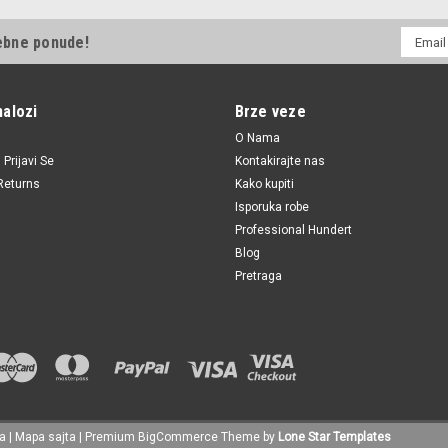
E-
ebne ponude!
mail
Adresa
nalozi
Brze veze
O Nama
i
Prijavi Se
Kontakirajte nas
Returns
Kako kupiti
Isporuka robe
Professional Hundert
Blog
Pretraga
la
|
Mapa sajta
|
Premium
BigCommerce
Theme by
Lone Star Templates