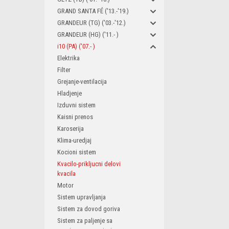
GRAND SANTA FÉ ('13.-'19.)
GRANDEUR (TG) ('03.-'12.)
GRANDEUR (HG) ('11.- )
i10 (PA) ('07.- )
Elektrika
Filter
Grejanje-ventilacija
Hladjenje
Izduvni sistem
Kaisni prenos
Karoserija
Klima-uredjaj
Kocioni sistem
Kvacilo-prikljucni delovi
kvacila
Motor
Sistem upravljanja
Sistem za dovod goriva
Sistem za paljenje sa