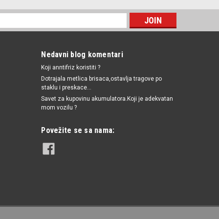
Nedavni blog komentari
Koji anntifriz koristiti ?
Dotrajala metlica brisaca,ostavlja tragove po
staklu i preskace...
Savet za kupovinu akumulatora.Koji je adekvatan
mom vozilu ?
Povežite se sa nama: