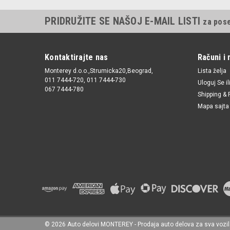
PRIDRUŽITE SE NAŠOJ E-MAIL LISTI
za pos
Kontaktirajte nas
Računi i 
Monterey d.o.o.,Strumicka20,Beograd,
Lista želja
011 7444-720, 011 7444-730
Uloguj Se
il
067 7444-780
Shipping & 
Mapa sajta
©
2026
Auto delovi MONTEREY - Prodaja auto delova za sva vozi