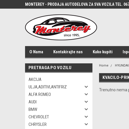
MONTEREY - PRODAJA AUTODELOVA ZA SVA VOZILA TEL. 067
O Nama
Kontakirajte nas
Kako kupiti
Isp
Home
HYUNDAI
PRETRAGA PO VOZILU
KVACILO-PRI
AKCIJA
ULJA,ADITIVI,ANTIFRIZ
Trenutno nema p
ALFA ROMEO
AUDI
BMW
CHEVROLET
CHRYSLER