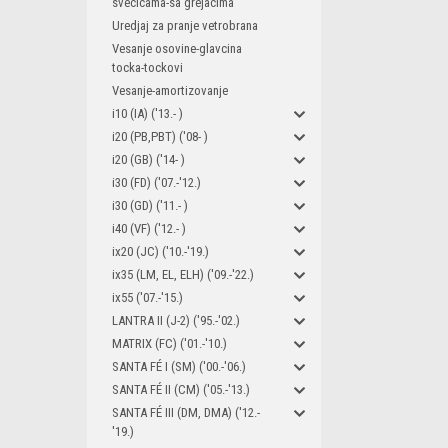
svecicama-sa grejacima
Uredjaj za pranje vetrobrana
Vesanje osovine-glavcina
tocka-tockovi
Vesanje-amortizovanje
i10 (IA) ('13.- )
i20 (PB,PBT) ('08- )
i20 (GB) ('14- )
i30 (FD) ('07.-'12.)
i30 (GD) ('11.- )
i40 (VF) ('12.- )
ix20 (JC) ('10.-'19.)
ix35 (LM, EL, ELH) ('09.-'22.)
ix55 ('07.-'15.)
LANTRA II (J-2) ('95.-'02.)
MATRIX (FC) ('01.-'10.)
SANTA FÉ I (SM) ('00.-'06.)
SANTA FÉ II (CM) ('05.-'13.)
SANTA FÉ III (DM, DMA) ('12.-
'19.)