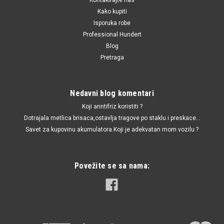
Kako kupiti
Isporuka robe
Professional Hundert
Blog
Pretraga
Nedavni blog komentari
Koji anntifriz koristiti ?
Dotrajala metlica brisaca,ostavlja tragove po staklu i preskace...
Savet za kupovinu akumulatora.Koji je adekvatan mom vozilu ?
Povežite se sa nama: