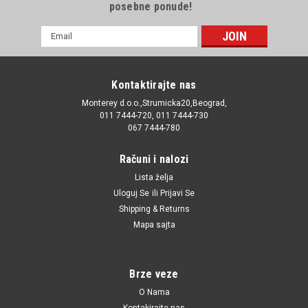
posebne ponude!
E-
mail
Adresa
Kontaktirajte nas
Monterey d.o.o.,Strumicka20,Beograd,
011 7444-720, 011 7444-730
067 7444-780
Računi i nalozi
Lista želja
Uloguj Se
ili
Prijavi Se
Shipping & Returns
Mapa sajta
Brze veze
O Nama
Kontakirajte nas