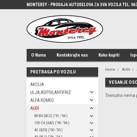
MONTEREY - PRODAJA AUTODELOVA ZA SVA VOZILA TEL. 067
O Nama
Kontakirajte nas
Kako kupiti
Isp
Home
AUDI
PRETRAGA PO VOZILU
VESANJE OSO
AKCIJA
ULJA,ADITIVI,ANTIFRIZ
Trenutno nema p
ALFA ROMEO
AUDI
80 B4 (8C2) ('91.-'94.)
100 C4 (4A2) ('90.-'94.)
A2 (8Z0) ('00.-'05.)
A3 (8L1) ('96.-'04.)