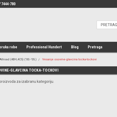
 7444-780
oruka robe
Professional Hundert
Blog
Pretraga
Allroad (4BH,4C5) ('00.-'05.)
Vesanje osovine-glavcina tocka-tockovi
VINE-GLAVCINA TOCKA-TOCKOVI
roizvoda za izabranu kategoriju.