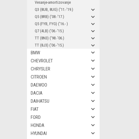
Vesanje-amortizovanje
Q3 (8UB, 8UG) ('11.-'19.)
Q5 (8RB) ('08.-'17.)
Q5 (FYB, FYG) ('16.- )
Q7 (4LB) ('06.-'15.)
TT (8N3) ('98.-'06.)
TT (8J3) ('06.-'15.)
BMW
CHEVROLET
CHRYSLER
CITROEN
DAEWOO
DACIA
DAIHATSU
FIAT
FORD
HONDA
HYUNDAI