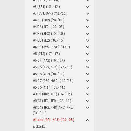
A3 (8P1) ('03.-'12.)
A3 (8V1, 8VK) ('12.-'20.)
A4 B5 (8D2) ('94.-'01.)
A4 B6 (8E2) ('00.-'05.)
A4 B7 (8EC) ('04.-'08.)
A4 B8 (8K2) ('07.-'15.)
A4 B9 (8W2, 8WC) ('15.- )
A5 (8T3) ('07.-'17.)
A6 C4 (4A2) ('94.-'97.)
A6 C5 (4B2, 4B4) ('97.-'05.)
A6 C6 (4F2) ('04.-'11.)
A6 C7 (4G2, 4GC) ('10.-'18.)
A6 C6 (4FH) ('06.-'11.)
A8 D2 (4D2, 4D8) ('94.-'02.)
A8 D3 (4E2, 4E8) ('02.-'10.)
A8 D4 (4H2, 4H8, 4HC, 4HL)
('09.-'18.)
Allroad (4BH,4C5) ('00.-'05.)
Elektrika