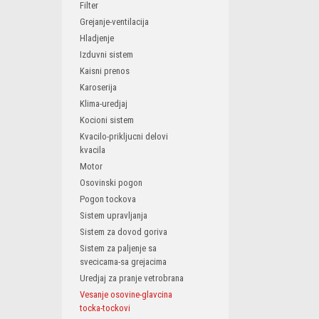
Filter
Grejanje-ventilacija
Hladjenje
Izduvni sistem
Kaisni prenos
Karoserija
Klima-uredjaj
Kocioni sistem
Kvacilo-prikljucni delovi
kvacila
Motor
Osovinski pogon
Pogon tockova
Sistem upravljanja
Sistem za dovod goriva
Sistem za paljenje sa
svecicama-sa grejacima
Uredjaj za pranje vetrobrana
Vesanje osovine-glavcina
tocka-tockovi