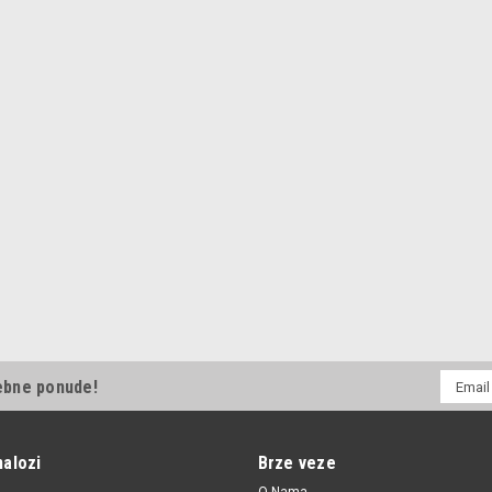
E-
ebne ponude!
mail
Adresa
nalozi
Brze veze