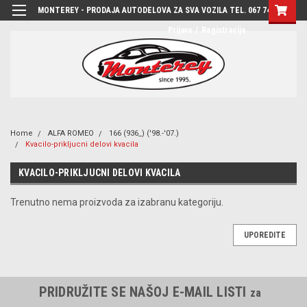
MONTEREY - PRODAJA AUTODELOVA ZA SVA VOZILA TEL. 067 7444-780
Prijava
/
Registracija
Home
ALFA ROMEO
166 (936_) ('98.-'07.)
Kvacilo-prikljucni delovi kvacila
KVACILO-PRIKLJUCNI DELOVI KVACILA
Trenutno nema proizvoda za izabranu kategoriju.
UPOREDITE
PRIDRUŽITE SE NAŠOJ E-MAIL LISTI
za