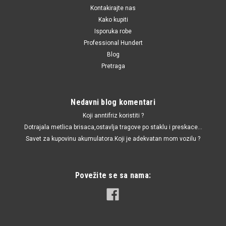
Kontakirajte nas
Kako kupiti
Isporuka robe
Professional Hundert
Blog
Pretraga
Nedavni blog komentari
Koji anntifriz koristiti ?
Dotrajala metlica brisaca,ostavlja tragove po staklu i preskace...
Savet za kupovinu akumulatora.Koji je adekvatan mom vozilu ?
Povežite se sa nama: