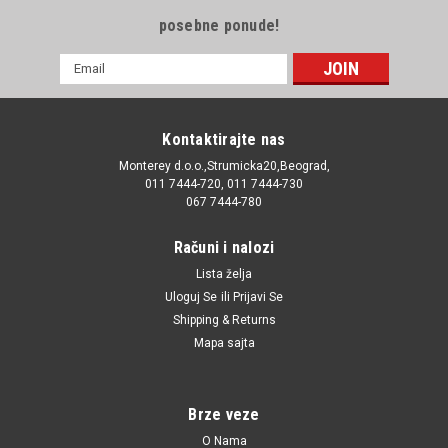
posebne ponude!
E-
mail
Adresa
Kontaktirajte nas
Monterey d.o.o.,Strumicka20,Beograd,
011 7444-720, 011 7444-730
067 7444-780
Računi i nalozi
Lista želja
Uloguj Se
ili
Prijavi Se
Shipping & Returns
Mapa sajta
Brze veze
O Nama