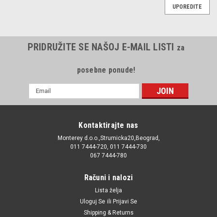
UPOREDITE
PRIDRUŽITE SE NAŠOJ E-MAIL LISTI
za
posebne ponude!
E-
mail
Adresa
Kontaktirajte nas
Monterey d.o.o.,Strumicka20,Beograd,
011 7444-720, 011 7444-730
067 7444-780
Računi i nalozi
Lista želja
Uloguj Se
ili
Prijavi Se
Shipping & Returns
|
Valeo
Sku:
H7 / 20912708 / 32009 / 14145090 / N10320101 /