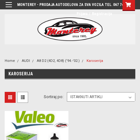
MONTEREY - PRODAJA AUTODELOVA ZA SVA VOZILA TEL. 067 7444-780
Prijava
/
Registracija
Home
AUDI
A8 D2 (4D2, 4D8) ('94.-'02.)
Karoserija
KAROSERIJA
Sortiraj po: