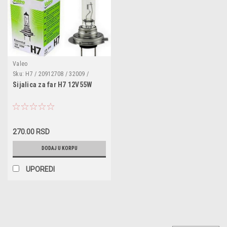
Valeo
Sku:
H7 / 20912708 / 32009 /
14145090 / N10320101 /
Sijalica za far H7 12V55W
N10320102 / N10320103 /
N10323001 / 63120026294 /
63126904931 / 63128361289 /
63210151620 / 63210309671 /
63210395445 / 63216926910 /
63216926911 / 63217160780
270.00 RSD
DODAJ U KORPU
UPOREDI