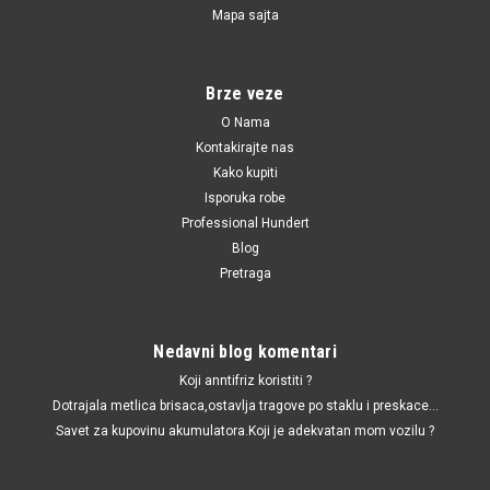
Mapa sajta
N10320102 / N10320103 / N10323001 / 63120026294 / 63126904931 /
63128361289 / 63210151620 / 63210309671 / 63210395445 / 63216926910
/ 63216926911 / 63217160780
Sijalica za far H7 12V55W
Brze veze
Sijalica H7 12V55W
O Nama
Kontakirajte nas
Kako kupiti
Isporuka robe
270.00 RSD
Professional Hundert
Blog
DODAJ U KORPU
Pretraga
UPOREDI
Nedavni blog komentari
Koji anntifriz koristiti ?
Dotrajala metlica brisaca,ostavlja tragove po staklu i preskace...
Savet za kupovinu akumulatora.Koji je adekvatan mom vozilu ?