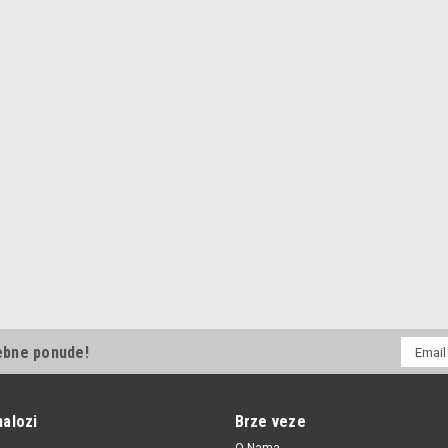
E-
ebne ponude!
mail
Adresa
nalozi
Brze veze