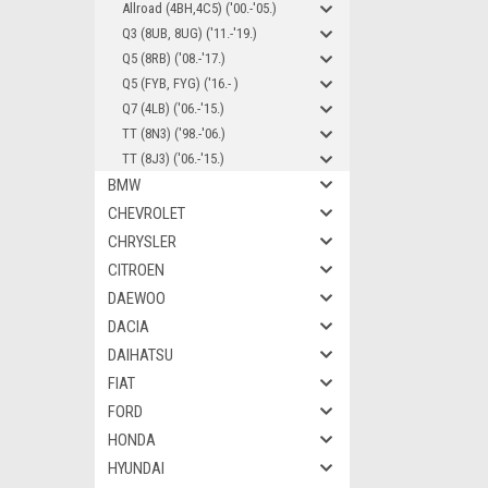
Allroad (4BH,4C5) ('00.-'05.)
Q3 (8UB, 8UG) ('11.-'19.)
Q5 (8RB) ('08.-'17.)
Q5 (FYB, FYG) ('16.- )
Q7 (4LB) ('06.-'15.)
TT (8N3) ('98.-'06.)
TT (8J3) ('06.-'15.)
BMW
CHEVROLET
CHRYSLER
CITROEN
DAEWOO
DACIA
DAIHATSU
FIAT
FORD
HONDA
HYUNDAI