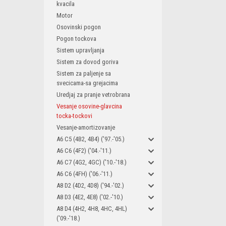
kvacila
Motor
Osovinski pogon
Pogon tockova
Sistem upravljanja
Sistem za dovod goriva
Sistem za paljenje sa
svecicama-sa grejacima
Uredjaj za pranje vetrobrana
Vesanje osovine-glavcina
tocka-tockovi
Vesanje-amortizovanje
A6 C5 (4B2, 4B4) ('97.-'05.)
A6 C6 (4F2) ('04.-'11.)
A6 C7 (4G2, 4GC) ('10.-'18.)
A6 C6 (4FH) ('06.-'11.)
A8 D2 (4D2, 4D8) ('94.-'02.)
A8 D3 (4E2, 4E8) ('02.-'10.)
A8 D4 (4H2, 4H8, 4HC, 4HL)
('09.-'18.)