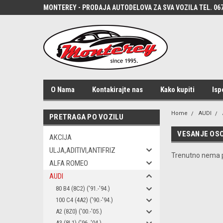
MONTEREY - PRODAJA AUTODELOVA ZA SVA VOZILA TEL. 067
O Nama
Kontakirajte nas
Kako kupiti
Isp
Home
AUDI
PRETRAGA PO VOZILU
VESANJE OSO
AKCIJA
ULJA,ADITIVI,ANTIFRIZ
Trenutno nema p
ALFA ROMEO
AUDI
80 B4 (8C2) ('91.-'94.)
100 C4 (4A2) ('90.-'94.)
A2 (8Z0) ('00.-'05.)
A3 (8L1) ('96.-'04.)