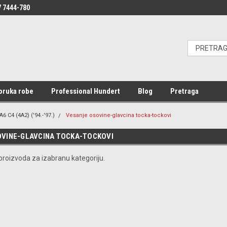
 7444-780
oruka robe
Professional Hundert
Blog
Pretraga
A6 C4 (4A2) ('94.-'97.)
Vesanje osovine-glavcina tocka-tockovi
VINE-GLAVCINA TOCKA-TOCKOVI
roizvoda za izabranu kategoriju.