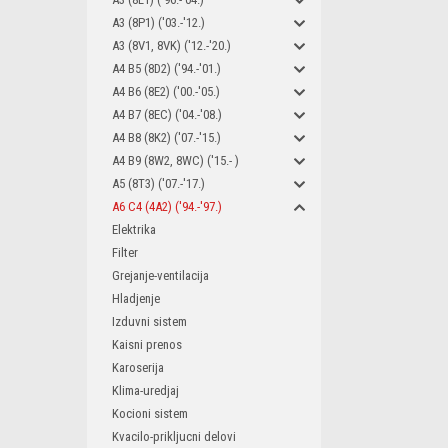
A3 (8P1) ('03.-'12.)
A3 (8V1, 8VK) ('12.-'20.)
A4 B5 (8D2) ('94.-'01.)
A4 B6 (8E2) ('00.-'05.)
A4 B7 (8EC) ('04.-'08.)
A4 B8 (8K2) ('07.-'15.)
A4 B9 (8W2, 8WC) ('15.- )
A5 (8T3) ('07.-'17.)
A6 C4 (4A2) ('94.-'97.)
Elektrika
Filter
Grejanje-ventilacija
Hladjenje
Izduvni sistem
Kaisni prenos
Karoserija
Klima-uredjaj
Kocioni sistem
Kvacilo-prikljucni delovi