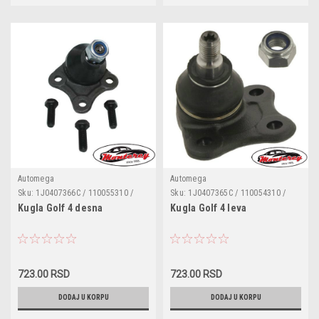
Automega
Automega
Sku:
1J0407366C / 110055310 /
Sku:
1J0407365C / 110054310 /
G3541 / 1J0407366A / 1J0407366D
G3540 / 1J0407365A / 1J0407365D
Kugla Golf 4 desna
Kugla Golf 4 leva
/ 1J0407366H / 1J0407366J
/ 1J0407365H / 1J0407365J
723.00 RSD
723.00 RSD
DODAJ U KORPU
DODAJ U KORPU