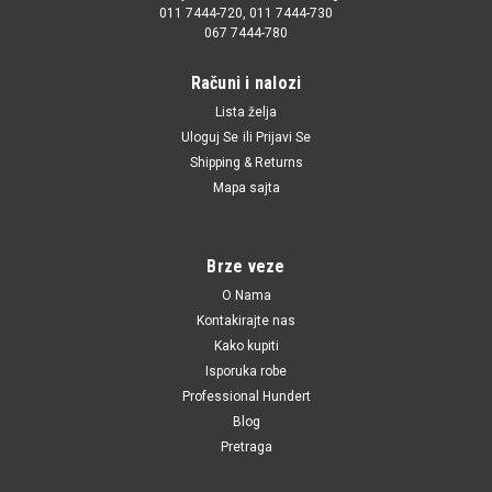
011 7444-720, 011 7444-730
067 7444-780
Računi i nalozi
Lista želja
|
Corteco
Sku:
1J0411314R / 1J0411314RS1 / 21652982 / 30927304 /
Uloguj Se
ili
Prijavi Se
VOSB13250 / F85221 / 3405301 / TD560W / 21652982 / 1140602700 /
Shipping & Returns
CRB3001 / 110063010 / 1004110033 / 985453 / T404369 / 109419 / FZ9022
Mapa sajta
Gumica balans stangle Audi,VW,Seat,Skoda fi
19mm
Brze veze
Gumica balans stangle Audi,VW,Seat,Skoda fi 19mm
O Nama
Kontakirajte nas
Kako kupiti
170.00 RSD
Isporuka robe
Professional Hundert
DODAJ U KORPU
Blog
UPOREDI
Pretraga