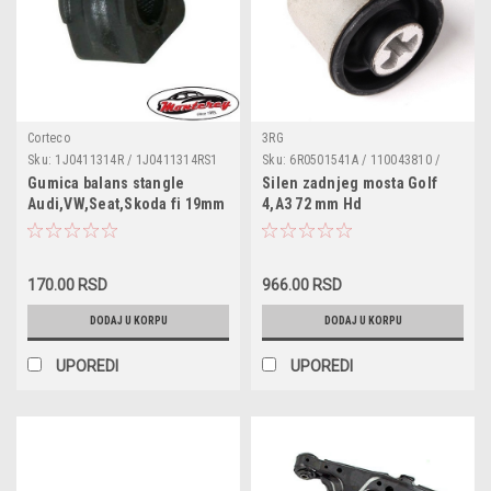
Corteco
3RG
Sku:
1J0411314R / 1J0411314RS1
Sku:
6R0501541A / 110043810 /
/ 21652982 / 30927304 /
F85340 / 1J0501541B /
Gumica balans stangle
Silen zadnjeg mosta Golf
VOSB13250 / F85221 / 3405301 /
1J0501541C / 6R0501541B
Audi,VW,Seat,Skoda fi 19mm
4,A3 72 mm Hd
TD560W / 21652982 / 1140602700
/ CRB3001 / 110063010 /
1004110033 / 985453 / T404369 /
109419 / FZ9022
170.00 RSD
966.00 RSD
DODAJ U KORPU
DODAJ U KORPU
UPOREDI
UPOREDI