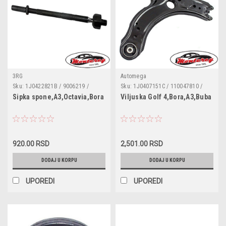
3RG
Automega
Sku:
1J0422821B / 9006219 /
Sku:
1J0407151C / 110047810 /
0737034 / 1J0422803B /
TC2010 / 1J0407151A /
Sipka spone,A3,Octavia,Bora
Viljuska Golf 4,Bora,A3,Buba
1J0422803H / 1J0422804B /
1J0407151B
1J0422804H
920.00 RSD
2,501.00 RSD
DODAJ U KORPU
DODAJ U KORPU
UPOREDI
UPOREDI