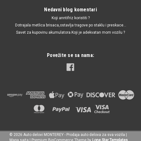
Nedavni blog komentari
Koji anntifriz koristiti ?
Dotrajala metlica brisaca,ostavlja tragove po staklu i preskace...
Savet za kupovinu akumulatora.Koji je adekvatan mom vozilu ?
Povežite se sa nama:
©
2026
Auto delovi MONTEREY - Prodaja auto delova za sva vozila
|
Mapa sajta
|
Premium
BigCommerce
Theme by
Lone Star Templates