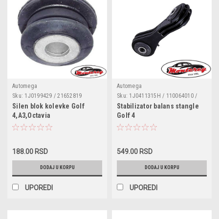
Automega
Automega
Sku:
1J0199429 / 21652819
Sku:
1J0411315H / 110064010 /
30928579 / 1J0411315K /
Silen blok kolevke Golf
Stabilizator balans stangle
3041103151J0H
4,A3,Octavia
Golf 4
188.00 RSD
549.00 RSD
DODAJ U KORPU
DODAJ U KORPU
UPOREDI
UPOREDI