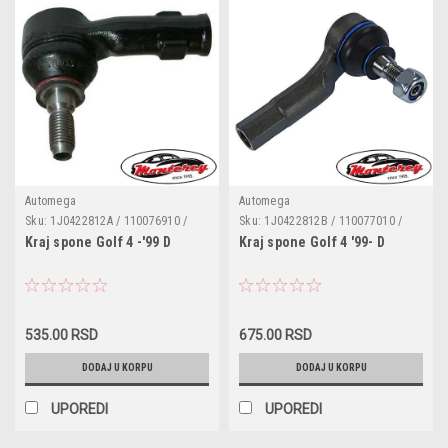
Automega
Automega
Sku:
1J0422812A / 110076910 /
Sku:
1J0422812B / 110077010 /
G1543 / 1J0422812
G11004
Kraj spone Golf 4 -'99 D
Kraj spone Golf 4 '99- D
535.00 RSD
675.00 RSD
DODAJ U KORPU
DODAJ U KORPU
UPOREDI
UPOREDI