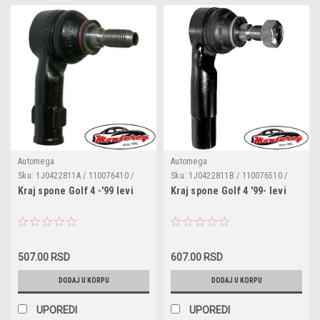
Automega
Automega
Sku:
1J0422811A / 110076410 /
Sku:
1J0422811B / 110076510 /
G1542 / 1J0422811
G1994
Kraj spone Golf 4 -'99 levi
Kraj spone Golf 4 '99- levi
507.00 RSD
607.00 RSD
DODAJ U KORPU
DODAJ U KORPU
UPOREDI
UPOREDI