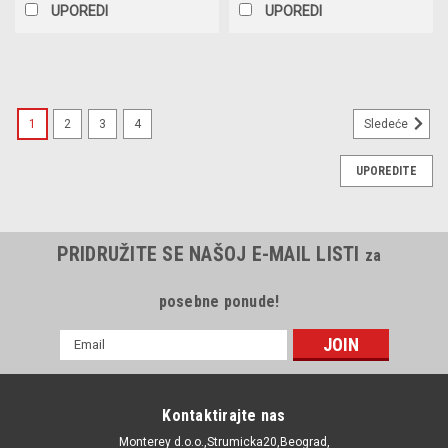
UPOREDI
UPOREDI
1
2
3
4
Sledeće
UPOREDITE
PRIDRUŽITE SE NAŠOJ E-MAIL LISTI
za
posebne ponude!
E-
mail
Adresa
Kontaktirajte nas
Monterey d.o.o.,Strumicka20,Beograd,