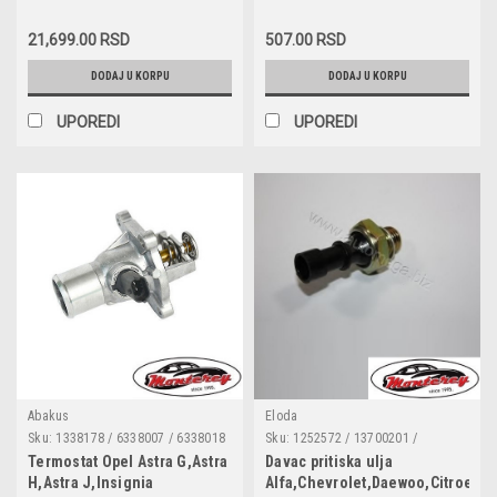
1012520573 / 12436 / 12439 /
1293500709 / 1445 / 1734443 /
C,Agila A,Tigra
17665 / 1800141 / 1800183 /
21,699.00 RSD
507.00 RSD
TwinTop,Vectra
330366
C,Signum,Chevrolet
DODAJ U KORPU
DODAJ U KORPU
Orlando,Cruze,Aveo,Alfa
159,Fiat Stilo,Saab 9-5
UPOREDI
UPOREDI
Abakus
Eloda
Sku:
1338178 / 6338007 / 6338018
Sku:
1252572 / 13700201 /
/ 6338044 / 6338047 / 037-025-
1252557 / 1658279J50 / 6240251 /
Termostat Opel Astra G,Astra
Davac pritiska ulja
0004
55202374 / 1535416 / SW90012 /
H,Astra J,Insignia
Alfa,Chevrolet,Daewoo,Citroen,F
6ZL003259491 / 95961350 /