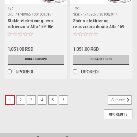
Tyc
Tyc
Sku:
71740966 / 30100301 /
Sku:
71740965 / 30100291 /
71740968 / 71752065 / 0160837
71752064 / 0160838
Staklo elektricnog levo
Staklo elektricnog
retrovizora Alfa 159 '05-
retrovizora desno Alfa 159
'11,Alfa MITO '08- sa
'05-'11,Alfa MITO '08- sa
grejacem
grejacem
1,051.00 RSD
1,051.00 RSD
DODAJ U KORPU
DODAJ U KORPU
UPOREDI
UPOREDI
1
2
3
4
5
6
Sledeće
UPOREDITE