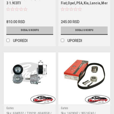
0250202132 / 26090 / CH269 /
3 1.9CDTI
Fiat,Opel,PSA,Kia,Lancia,Merce
DG196 / LP146
kljuc 16mm
810.00 RSD
245.00 RSD
DODAJ U KORPU
DODAJ U KORPU
UPOREDI
UPOREDI
Gates
Gates
Sku:
6340552 / T39291 /6340558 /
Sku:
1629067 / 95516740 /