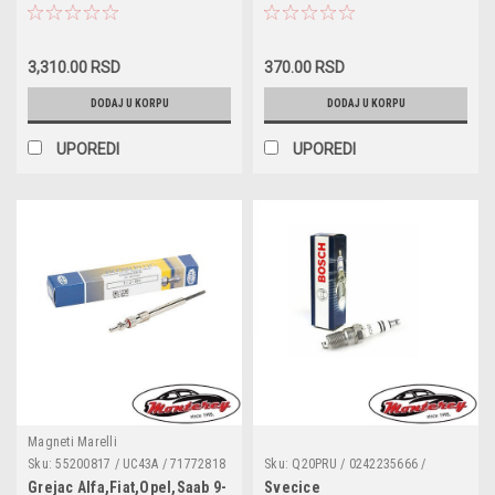
A,Meriva,Mokka,Signum,Vectra
96281689 / 90569684 / 90507539 /
C,Zafira B,Alfa 159,Chevrolet
90336039 / 55354378 / 4817876 /
Aveo,Cruz,Orlando,Fiat
4803551 / 1252562 / 1252570 /
96494264
3,310.00 RSD
370.00 RSD
Croma
DODAJ U KORPU
DODAJ U KORPU
UPOREDI
UPOREDI
Magneti Marelli
Sku:
55200817 / UC43A / 71772818
Sku:
Q20PRU / 0242235666 /
/ 1214064 / 93190433 / GN097 /
FR7DC / FR7D+
Grejac Alfa,Fiat,Opel,Saab 9-
Svecice