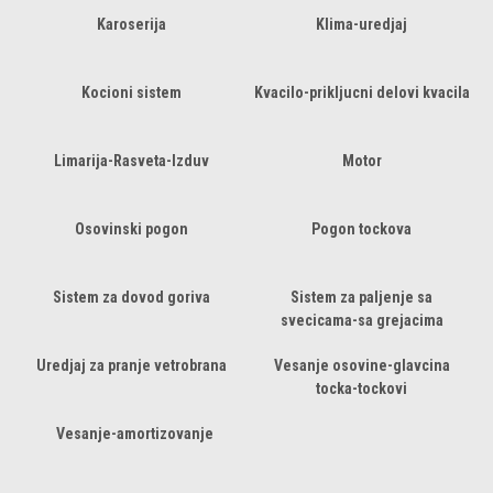
Karoserija
Klima-uredjaj
Kocioni sistem
Kvacilo-prikljucni delovi kvacila
Limarija-Rasveta-Izduv
Motor
Osovinski pogon
Pogon tockova
Sistem za dovod goriva
Sistem za paljenje sa
svecicama-sa grejacima
Uredjaj za pranje vetrobrana
Vesanje osovine-glavcina
tocka-tockovi
Vesanje-amortizovanje