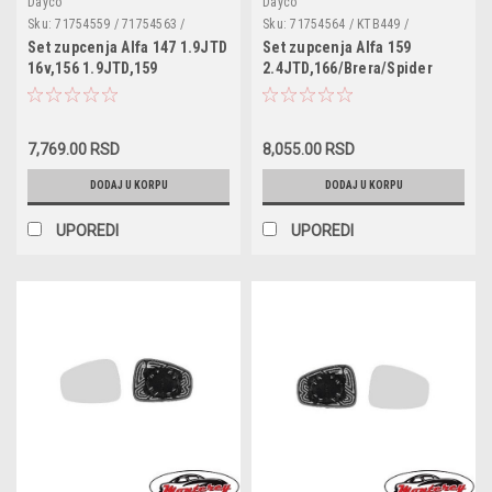
Dayco
Dayco
Sku:
71754559 / 71754563 /
Sku:
71754564 / KTB449 /
1629016 / KTB759 / VKMA02193 /
VKMA02195 / CT1105K2 / 5300625
Set zupcenja Alfa 147 1.9JTD
Set zupcenja Alfa 159
CT1105K3 / 530056210
10
16v,156 1.9JTD,159
2.4JTD,166/Brera/Spider
1.9JTDM/2.0JTDM,Brera
2.4JTD,Fiat Croma
2.0JTDM,Giulietta
2.4D,Ducato 2.0D
2.0JTDM,GT 1.9JTD,Spider
7,769.00 RSD
8,055.00 RSD
2.0JTDM,Fiat 500x 2.0D,Bravo
II 1.9D/2.0D,Croma
DODAJ U KORPU
DODAJ U KORPU
1.9D,Doblo 2.0D,Ducato
2.0D,Fremont 2.0JTD,Sedici
UPOREDI
UPOREDI
2.0D,Stilo 1.9D,JEEP
Renegade 2.0CRD,Op