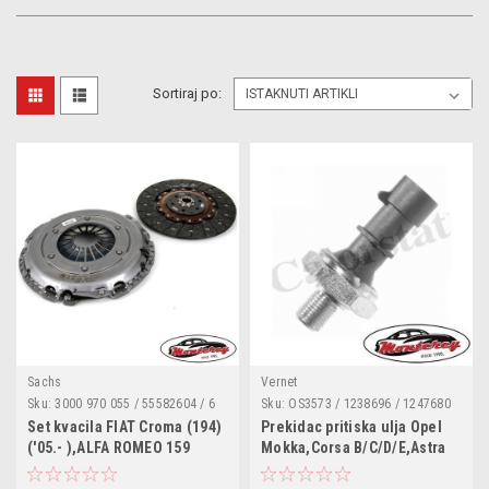
Sortiraj po:
Sachs
Vernet
Sku:
3000 970 055 / 55582604 / 6
Sku:
OS3573 / 1238696 / 1247680
64 281 / 063000000963 /
/ 1252555 / 1252573 / 55354325 /
Set kvacila FIAT Croma (194)
Prekidac pritiska ulja Opel
3000970055 / 664281
55581588 / 90534902 / 93190643 /
('05.- ),ALFA ROMEO 159
Mokka,Corsa B/C/D/E,Astra
96802844 / 55571684 / 0910018 /
(939) ('05.-'11.),OPEL
G/H/J,Adam,Zafira B,Meriva
0910070 / 1012520555 /
Insignia ('08.- )
A/B,Insignia,Zafira Tourer