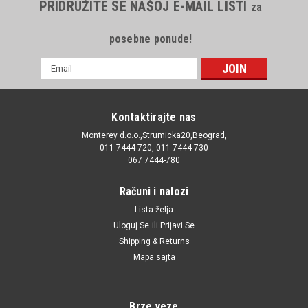
PRIDRUŽITE SE NAŠOJ E-MAIL LISTI
za
posebne ponude!
E-
mail
Adresa
Kontaktirajte nas
Monterey d.o.o.,Strumicka20,Beograd,
011 7444-720, 011 7444-730
067 7444-780
Računi i nalozi
Lista želja
Uloguj Se
ili
Prijavi Se
Shipping & Returns
Mapa sajta
Brze veze