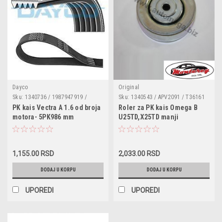
Dayco
Original
Sku:
1340736 / 1987947919 /
Sku:
1340543 / APV2091 / T36161
MVB985R5 / 195510510305 /
/ 11282243592 / 11282244754 /
PK kais Vectra A 1.6 od broja
Roler za PK kais Omega B
71719007 / 7604445 / 7640257 /
2243592 / 2244754 / 1340539 /
motora- 5PK986 mm
U25TD,X25TD manji
11281736759 / 11281736988 /
905092273 / 90511627 / 90509273
11287833266 / JE7415908 /
90410316 / 9091602172 /
11287833266
1,155.00 RSD
2,033.00 RSD
DODAJ U KORPU
DODAJ U KORPU
UPOREDI
UPOREDI