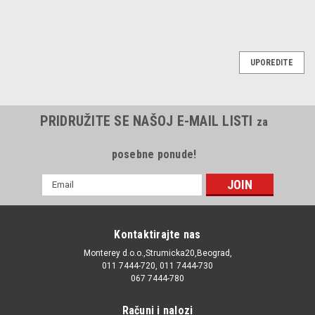
UPOREDITE
PRIDRUŽITE SE NAŠOJ E-MAIL LISTI
za
posebne ponude!
E-
mail
Adresa
Kontaktirajte nas
Monterey d.o.o.,Strumicka20,Beograd,
011 7444-720, 011 7444-730
067 7444-780
Računi i nalozi