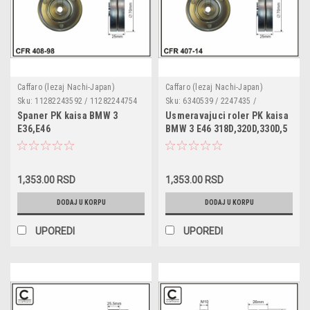
Caffaro (lezaj Nachi-Japan)
Caffaro (lezaj Nachi-Japan)
Sku:
11282243592 / 11282244754
Sku:
6340539 / 2247435 /
/ 2243592 / 90509273 / 408-98
PRF100060L / 11282247435 / 407-
Spaner PK kaisa BMW 3
Usmeravajuci roler PK kaisa
14
E36,E46
BMW 3 E46 318D,320D,330D,5
318TDS,325TD,325TDS,318D,320D
E39 520D,530D,7 E38 730D,X5
'95-'05,BMV 5 E34,E39
E53 3.0D,Landrover
525TD,525TDS,520D '91-
Freelander 2.0TD,Range
1,353.00 RSD
1,353.00 RSD
'03,BMW 7 E38 725TDS,Opel
Rover 3 3.0TD,Rover 75
Omega B 2.5TD '94-'03
2.0CDT '99-'05,Opel Omega B
DODAJ U KORPU
DODAJ U KORPU
metalni,dimenzije 70x8x22,5
2.5DTI metalni dimenzije
70x8x22,5
UPOREDI
UPOREDI