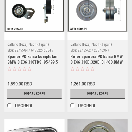
Caffaro (lezaj Nachi-Japan)
Caffaro (lezaj Nachi-Japan)
Sku:
2245584 / 64552245584 /
Sku:
2248562 / 2354036 /
225-00
64552248562 / 64552354036
Spaner PK kaisa kompletan
Roler spanera PK kaisa BMW
/500131
BMW 3 E36 318TDS '95-'99,5
3 E46 318D,320D '01-'03,BMW
E39 525TD/TDS '96-'03,7 E38
5 E39 520D '00-'03 bez
725TDS '96-'01,Rover 75
drzaca,metalni,dimenzije
2.0CDT '99-'05 kompletan sa
60x10x26
1,599.00 RSD
1,261.00 RSD
plasticnim rolerom
dimenzije 70x25
DODAJ U KORPU
DODAJ U KORPU
UPOREDI
UPOREDI