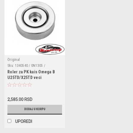
Original
Sku:
1340540 / 0N1305 /
1418300909 / 11282245166 /
Roler za PK kais Omega B
90509282
U25TD/X25TD veci
2,585.00 RSD
DODAJ U KORPU
UPOREDI